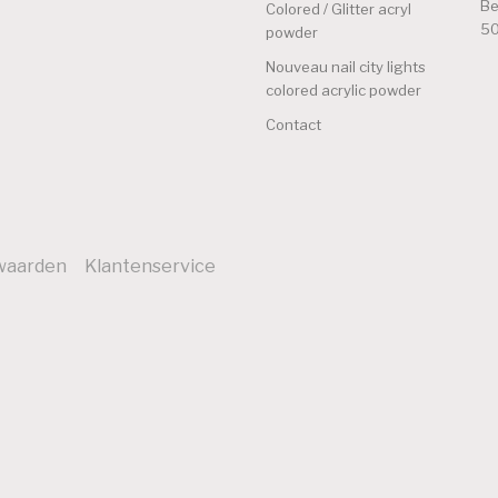
Be
Colored / Glitter acryl
50
powder
Nouveau nail city lights
colored acrylic powder
Contact
waarden
Klantenservice