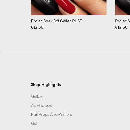
Prolac Soak Off Gellac RUST
Prolac 
€
12,50
€
12,50
Shop Highlights
Gellak
Acrylnagels
Nail Preps And Primers
Gel