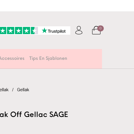
0
Accessoires
Tips En Sjablonen
ellak
/
Gellak
oak Off Gellac SAGE