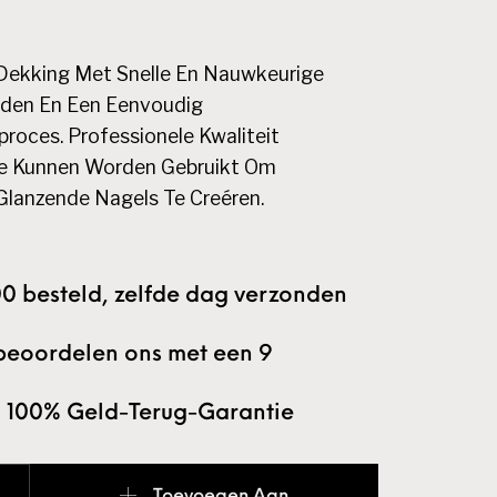
Dekking Met Snelle En Nauwkeurige
ijden En Een Eenvoudig
proces. Professionele Kwaliteit
e Kunnen Worden Gebruikt Om
Glanzende Nagels Te Creéren.
0 besteld, zelfde dag verzonden
beoordelen ons met een 9
 100% Geld-Terug-Garantie
ff Gellac SAGE aantal
Toevoegen Aan