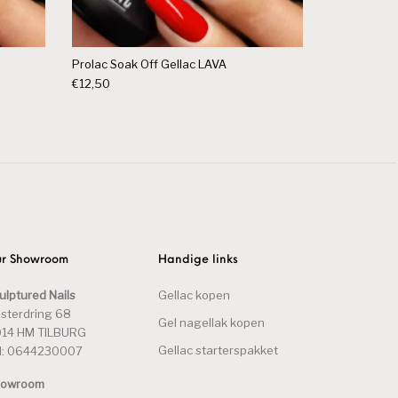
Prolac Soak Off Gellac LAVA
€
12,50
r Showroom
Handige links
ulptured Nails
Gellac kopen
sterdring 68
Gel nagellak kopen
14 HM TILBURG
Gellac starterspakket
l: 0644230007
howroom