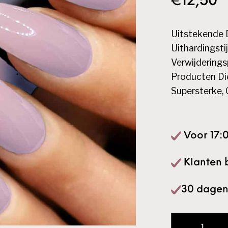
€
12,50
Uitstekende 
Uithardingst
Verwijderings
Producten Di
Supersterke, 
Voor 17:0
Klanten 
30 dagen
Prolac Soak O