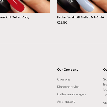
Soak Off Gellac Ruby
Prolac Soak Off Gellac MARTHA
€
12,50
Our Company
Ou
Over ons
Sc
Be
Klantenservice
50
Gellak aanbrengen
Te
Acryl nagels
S