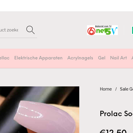
ellac
Elektrische Apparaten
Acrylnagels
Gel
Nail Art
Home
/
Sale G
Prolac S