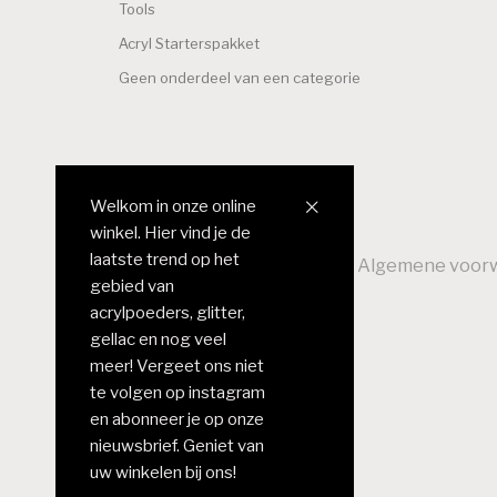
Tools
Acryl Starterspakket
Geen onderdeel van een categorie
Welkom in onze online
winkel. Hier vind je de
laatste trend op het
Over ons
Reseller worden
Algemene voor
gebied van
Contact
acrylpoeders, glitter,
© Sculptured Nails
gellac en nog veel
meer! Vergeet ons niet
te volgen op instagram
en abonneer je op onze
nieuwsbrief. Geniet van
uw winkelen bij ons!