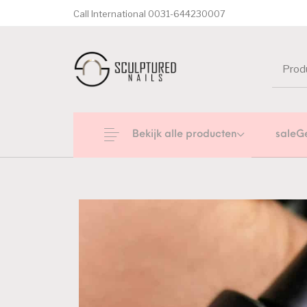
Call International 0031-644230007
Bekijk alle producten
saleG