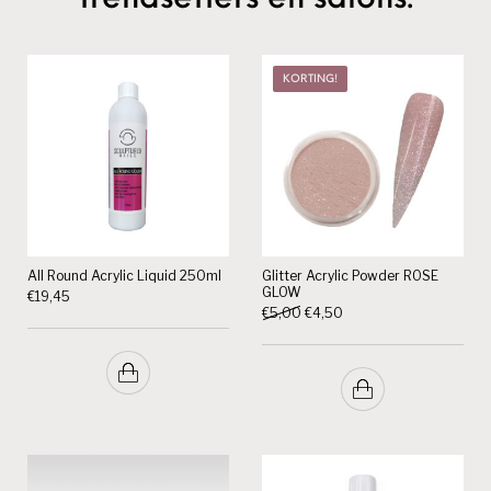
KORTING!
All Round Acrylic Liquid 250ml
Glitter Acrylic Powder ROSE
GLOW
€
19,45
Oorspronkelijke prijs was: €5,
Huidige prijs is: €4,50.
€
5,00
€
4,50