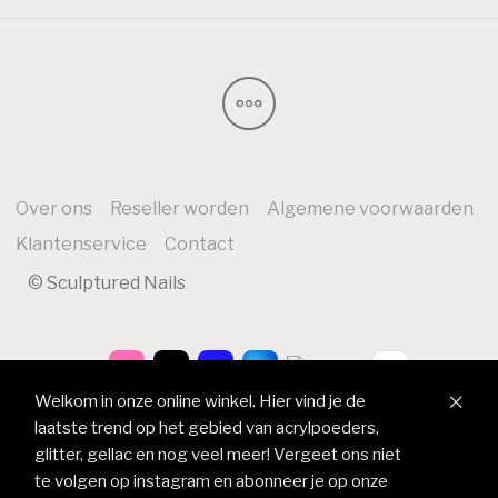
Over ons
Reseller worden
Algemene voorwaarden
Klantenservice
Contact
© Sculptured Nails
Welkom in onze online winkel. Hier vind je de
laatste trend op het gebied van acrylpoeders,
glitter, gellac en nog veel meer! Vergeet ons niet
te volgen op instagram en abonneer je op onze