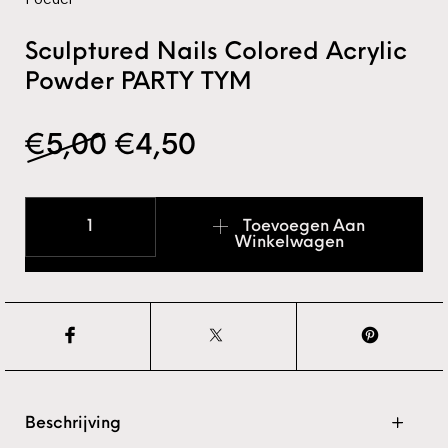
Sculptured Nails Colored Acrylic
Powder PARTY TYM
Oorspronkelijke prijs wa
Huidige prijs is: €4
€
5,00
€
4,50
Sculptured Nails Colored Acrylic Powder PARTY TYM
Toevoegen Aan
Winkelwagen
Beschrijving