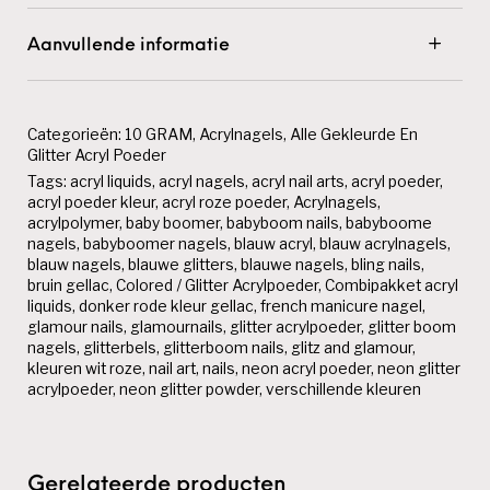
Aanvullende informatie
Categorieën:
10 GRAM
,
Acrylnagels
,
Alle Gekleurde En
Glitter Acryl Poeder
Tags:
acryl liquids
,
acryl nagels
,
acryl nail arts
,
acryl poeder
,
acryl poeder kleur
,
acryl roze poeder
,
Acrylnagels
,
acrylpolymer
,
baby boomer
,
babyboom nails
,
babyboome
nagels
,
babyboomer nagels
,
blauw acryl
,
blauw acrylnagels
,
blauw nagels
,
blauwe glitters
,
blauwe nagels
,
bling nails
,
bruin gellac
,
Colored / Glitter Acrylpoeder
,
Combipakket acryl
liquids
,
donker rode kleur gellac
,
french manicure nagel
,
glamour nails
,
glamournails
,
glitter acrylpoeder
,
glitter boom
nagels
,
glitterbels
,
glitterboom nails
,
glitz and glamour
,
kleuren wit roze
,
nail art
,
nails
,
neon acryl poeder
,
neon glitter
acrylpoeder
,
neon glitter powder
,
verschillende kleuren
Gerelateerde producten