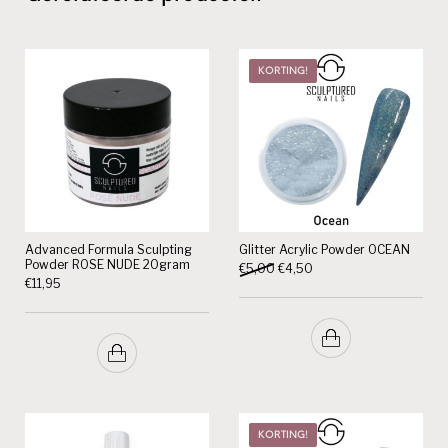
KORTING!
Advanced Formula Sculpting
Glitter Acrylic Powder OCEAN
Powder ROSE NUDE 20gram
Oorspronkelijke prijs was: €5,
Huidige prijs is: €4,50.
€
5,00
€
4,50
€
11,95
KORTING!