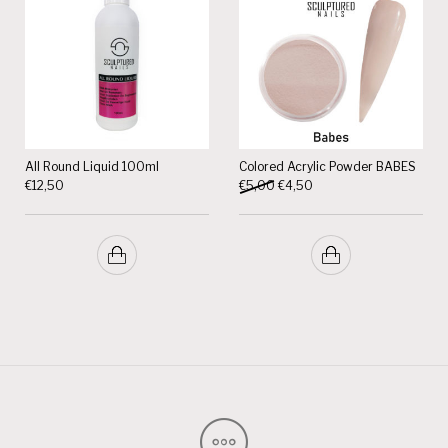
All Round Liquid 100ml
Colored Acrylic Powder BABES
Oorspronkelijke prijs was: €5,
Huidige prijs is: €4,50.
€
12,50
€
5,00
€
4,50