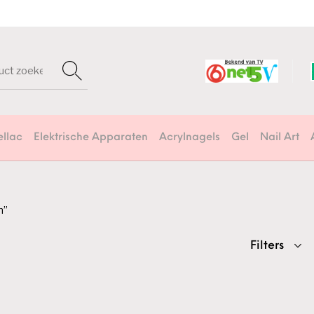
ellac
Elektrische Apparaten
Acrylnagels
Gel
Nail Art
n”
Filters