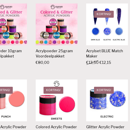
KORTING!
eder 10gram
Acrylpoeder 25gram
Acrylset BLUE Match
lpakket
Voordeelpakket
Maker
Oorspronkelijke p
Huidige pri
€
80,00
€
13,50
€
12,15
RTING!
KORTING!
KORTING!
 Acrylic Powder
Colored Acrylic Powder
Glitter Acrylic Powder