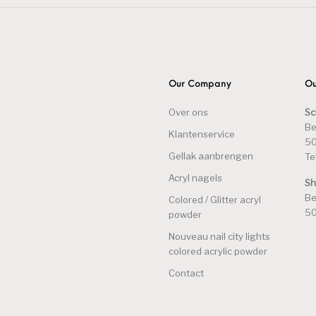
Our Company
Ou
Over ons
Sc
Be
Klantenservice
50
Gellak aanbrengen
Te
Acryl nagels
S
Be
Colored / Glitter acryl
50
powder
Nouveau nail city lights
colored acrylic powder
Contact