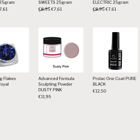
25gram
SWEETS 25gram
ELECTRIC 25gram
orspronkelijke prijs was: €8,95.
Huidige prijs is: €7,61.
Oorspronkelijke prijs was: €8,95.
Huidige prijs is: €7,61.
Oorspronkelijke pr
Huidige prijs
7,61
€
8,95
€
7,61
€
8,95
€
7,61
g Flakes
Advanced Formula
Prolac One Coat PURE
Royal
Sculpting Powder
BLACK
DUSTY PINK
€
12,50
€
11,95