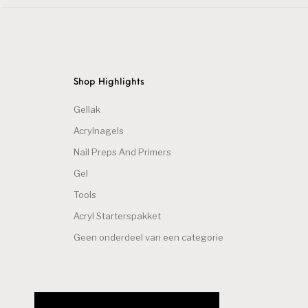
Shop Highlights
Gellak
Acrylnagels
Nail Preps And Primers
Gel
Tools
Acryl Starterspakket
Geen onderdeel van een categorie