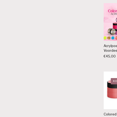
Acrylpo
Voordee
€
45,00
KO
Colored