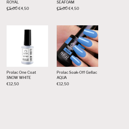
ROYAL
SEAFOAM
ijs was: €8,95.
 is: €7,61.
Oorspronkelijke prijs was: €5,00.
Huidige prijs is: €4,50.
Oorspronkelijke prijs was: €5,00.
Huidige prijs is: €4,50.
€
5,00
€
4,50
€
5,00
€
4,50
Prolac One Coat
Prolac Soak-Off Gellac
SNOW WHITE
AQUA
€
12,50
€
12,50