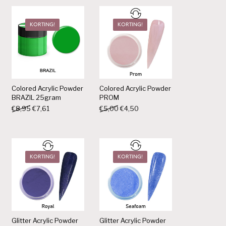
KORTING!
KORTING!
Colored Acrylic Powder
Colored Acrylic Powder
BRAZIL 25gram
PROM
rijs was: €13,50.
js is: €12,15.
Oorspronkelijke prijs was: €8,95.
Huidige prijs is: €7,61.
Oorspronkelijke prijs was: €5,00.
Huidige prijs is: €4,50.
€
8,95
€
7,61
€
5,00
€
4,50
KORTING!
KORTING!
Glitter Acrylic Powder
Glitter Acrylic Powder