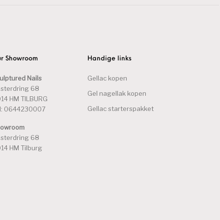
r Showroom
Handige links
ulptured Nails
Gellac kopen
sterdring 68
Gel nagellak kopen
14 HM TILBURG
Gellac starterspakket
l: 0644230007
howroom
sterdring 68
14 HM Tilburg