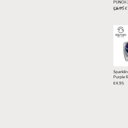
PUNCH 
O
€
8,95
€
Sparklin
Purple 
€
4,95