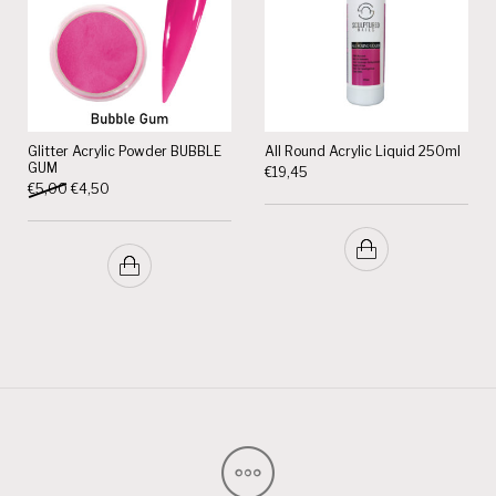
Glitter Acrylic Powder BUBBLE
All Round Acrylic Liquid 250ml
GUM
€
19,45
Oorspronkelijke prijs was: €5,00.
Huidige prijs is: €4,50.
€
5,00
€
4,50