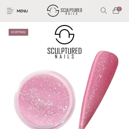
0
MENU
KORTING!