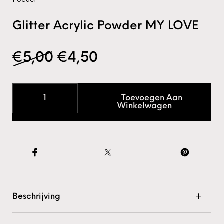
Glitter Acrylic Powder MY LOVE
Oorspronkelijke prijs wa
Huidige prijs is: €4
€
5,00
€
4,50
Glitter Acrylic Powder MY LOVE aantal
Toevoegen Aan
Winkelwagen
Beschrijving