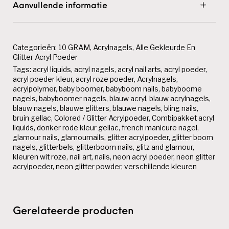
Aanvullende informatie
Categorieën:
10 GRAM
,
Acrylnagels
,
Alle Gekleurde En
Glitter Acryl Poeder
Tags:
acryl liquids
,
acryl nagels
,
acryl nail arts
,
acryl poeder
,
acryl poeder kleur
,
acryl roze poeder
,
Acrylnagels
,
acrylpolymer
,
baby boomer
,
babyboom nails
,
babyboome
nagels
,
babyboomer nagels
,
blauw acryl
,
blauw acrylnagels
,
blauw nagels
,
blauwe glitters
,
blauwe nagels
,
bling nails
,
bruin gellac
,
Colored / Glitter Acrylpoeder
,
Combipakket acryl
liquids
,
donker rode kleur gellac
,
french manicure nagel
,
glamour nails
,
glamournails
,
glitter acrylpoeder
,
glitter boom
nagels
,
glitterbels
,
glitterboom nails
,
glitz and glamour
,
kleuren wit roze
,
nail art
,
nails
,
neon acryl poeder
,
neon glitter
acrylpoeder
,
neon glitter powder
,
verschillende kleuren
Gerelateerde producten