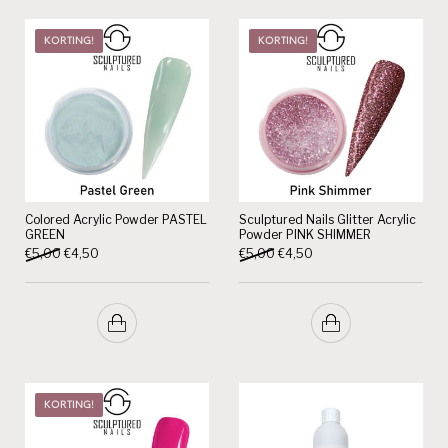
KORTING!
KORTING!
Colored Acrylic Powder PASTEL
Sculptured Nails Glitter Acrylic
GREEN
Powder PINK SHIMMER
Oorspronkelijke prijs was: €5,00.
Huidige prijs is: €4,50.
Oorspronkelijke prijs was: €5,
Huidige prijs is: €4,50.
€
5,00
€
4,50
€
5,00
€
4,50
KORTING!