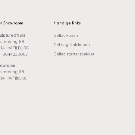
r Showroom
Handige links
ulptured Nails
Gellac kopen
sterdring 68
Gel nagellak kopen
14 HM TILBURG
Gellac starterspakket
l: 0644230007
howroom
sterdring 68
14 HM Tilburg