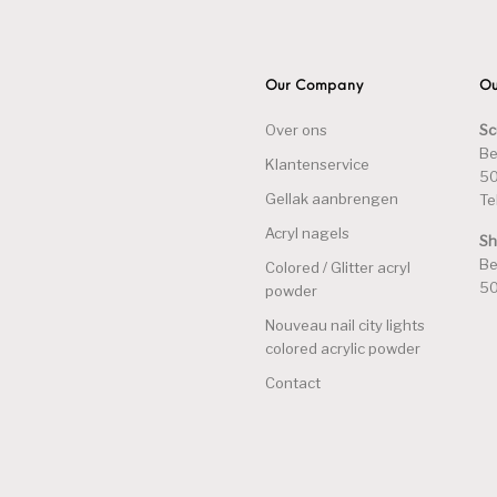
Our Company
Ou
Over ons
Sc
Be
Klantenservice
50
Gellak aanbrengen
Te
Acryl nagels
S
Be
Colored / Glitter acryl
50
powder
Nouveau nail city lights
colored acrylic powder
Contact