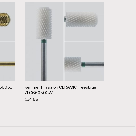
M66051T
Kemmer Präzision CERAMIC Freesbitje
ZFG66050CW
€
34,55