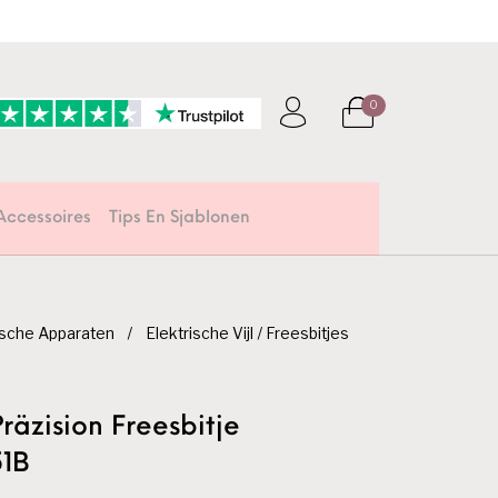
0
Accessoires
Tips En Sjablonen
ische Apparaten
/
Elektrische Vijl / Freesbitjes
äzision Freesbitje
1B