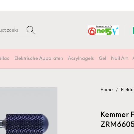
ellac
Elektrische Apparaten
Acrylnagels
Gel
Nail Art
Home
/
Elektr
Kemmer Pr
ZRM6605