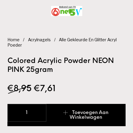
Home
/
Acrylnagels
/
Alle Gekleurde En Glitter Acryl
Poeder
Colored Acrylic Powder NEON
PINK 25gram
Oorspronkelijke prijs wa
Huidige prijs is: €7,
€
8,95
€
7,61
Colored Acrylic Powder NEON PINK 25gram aantal
Toevoegen Aan
Winkelwagen