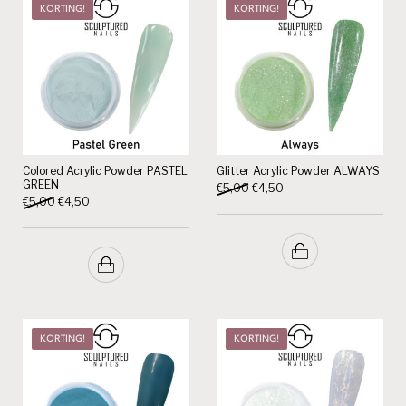
KORTING!
KORTING!
Colored Acrylic Powder PASTEL
Glitter Acrylic Powder ALWAYS
GREEN
Oorspronkelijke prijs was: €5,
Huidige prijs is: €4,50.
€
5,00
€
4,50
Oorspronkelijke prijs was: €5,00.
Huidige prijs is: €4,50.
€
5,00
€
4,50
KORTING!
KORTING!