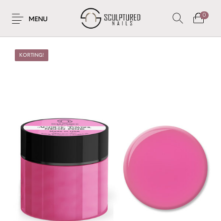
0
MENU
KORTING!