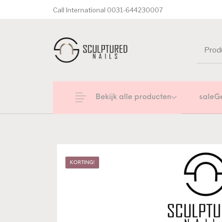
Call International 0031-644230007
Bekijk alle producten
saleG
KORTING!