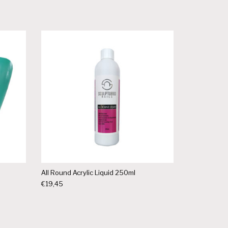
All Round Acrylic Liquid 250ml
€5,00.
.
€
19,45