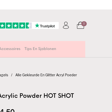
0
Accessoires
Tips En Sjablonen
agels
/
Alle Gekleurde En Glitter Acryl Poeder
Acrylic Powder HOT SHOT