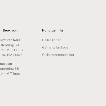
r Showroom
Handige links
ulptured Nails
Gellac kopen
sterdring 68
Gel nagellak kopen
14 HM TILBURG
Gellac starterspakket
l: 0644230007
howroom
sterdring 68
14 HM Tilburg