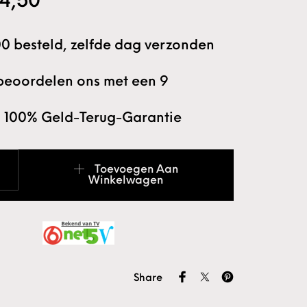
orspronkelijke prijs was: €5,00.
Huidige prijs is: €4,50.
4,50
0 besteld, zelfde dag verzonden
beoordelen ons met een 9
 100% Geld-Terug-Garantie
lic Powder HOT SHOT aantal
Toevoegen Aan
Winkelwagen
Share