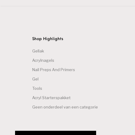
Shop Highlights
Gellak
Acrylnagels
Nail Preps And Primers
Gel
Tools
Acryl Starterspakket
Geen onderdeel van een categorie