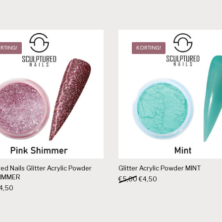
RTING!
KORTING!
ed Nails Glitter Acrylic Powder
Glitter Acrylic Powder MINT
HIMMER
Oorspronkelijke prijs was: 
Huidige prijs is: €4,50
€
5,00
€
4,50
orspronkelijke prijs was: €5,00.
Huidige prijs is: €4,50.
4,50