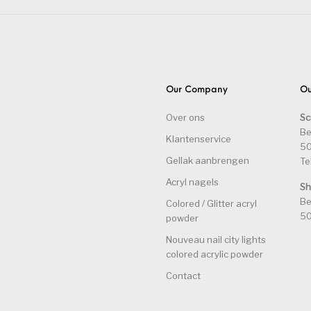
Our Company
Ou
Over ons
Sc
Be
Klantenservice
50
Gellak aanbrengen
Te
Acryl nagels
S
Be
Colored / Glitter acryl
50
powder
Nouveau nail city lights
colored acrylic powder
Contact