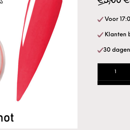
O
€
5,00
€
Voor 17:0
Klanten 
30 dagen
Colored Acry