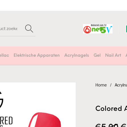
ellac
Elektrische Apparaten
Acrylnagels
Gel
Nail Art
Home
/
Acryln
Colored 