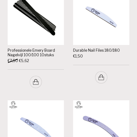
Professionele Emery Board
Durable Nail Files 180/180
Nagelvijl 100/100 10stuks
€
1,50
Oorspronkelijke prijs was: €7,50.
Huidige prijs is: €5,62.
€
7,50
€
5,62