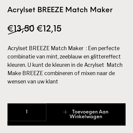
Acrylset BREEZE Match Maker
Oorspronkelijke prijs wa
Huidige prijs is: €
€
13,50
€
12,15
Acrylset BREEZE Match Maker : Een perfecte
combinatie van mint, zeeblauw en glittereffect
kleuren.
U kunt de kleuren in de Acrylset Match
Make BREEZE combineren of mixen naar de
wensen van uw klant
Acrylset BREEZE Match Maker aantal
Toevoegen Aan
Winkelwagen