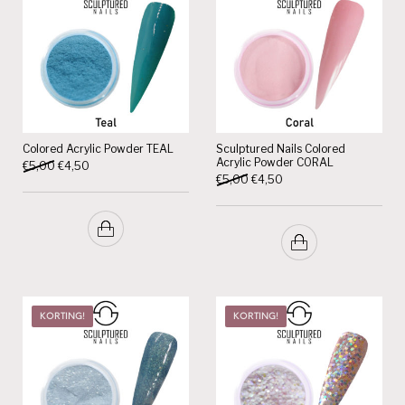
Colored Acrylic Powder TEAL
Sculptured Nails Colored
Acrylic Powder CORAL
Oorspronkelijke prijs was: €5,00.
Huidige prijs is: €4,50.
€
5,00
€
4,50
Oorspronkelijke prijs was: €5,
Huidige prijs is: €4,50.
€
5,00
€
4,50
KORTING!
KORTING!