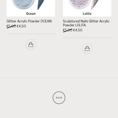
Glitter Acrylic Powder OCEAN
Sculptured Nails Glitter Acrylic
Powder LOLITA
Oorspronkelijke prijs was: €5,00.
Huidige prijs is: €4,50.
€
5,00
€
4,50
Oorspronkelijke prijs was: €5,
Huidige prijs is: €4,50.
€
5,00
€
4,50