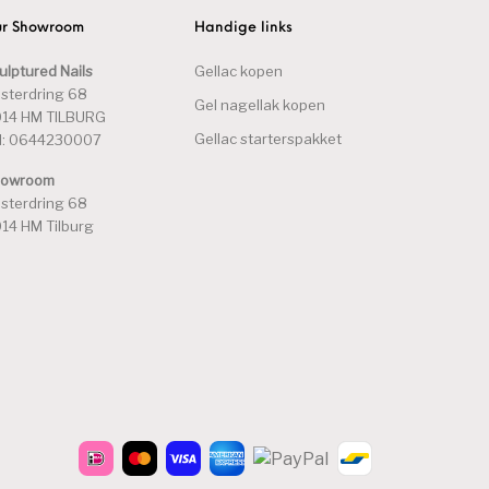
r Showroom
Handige links
ulptured Nails
Gellac kopen
sterdring 68
Gel nagellak kopen
14 HM TILBURG
Gellac starterspakket
l: 0644230007
howroom
sterdring 68
14 HM Tilburg