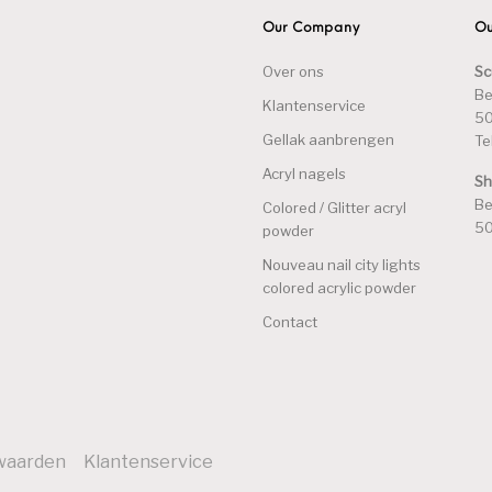
Our Company
Ou
Over ons
Sc
Be
Klantenservice
50
Gellak aanbrengen
Te
Acryl nagels
S
Be
Colored / Glitter acryl
50
powder
Nouveau nail city lights
colored acrylic powder
Contact
waarden
Klantenservice