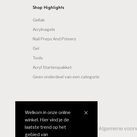
Shop Highlights
Gellak
Acrylnagels
Nail Preps And Primers
Gel
Tools
Acryl Starterspakket
Geen onderdeel van een categorie
Welkom in onze online
winkel. Hier vind je de
laatste trend op het
Over ons
Reseller worden
Algemene voor
gebied van